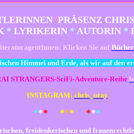
TLERINNEN
*
PRÄSENZ
CHRI
K
*
LYRIKERIN
*
AUTORIN
*
teraturagentInnen: Klicken Sie auf
Bücher
schen Himmel und Erde, als wir auf den er
I STRANGERS-SciFi-Adventure-Reihe
b
INSTAGRAM:
chris_uray
*******
*
*
*
*
*
*
*
*
*
*******
rischen, freidenkerischen und frauenrechtle