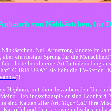
IK SPHAERENMUSIK HARMONIE SARASVATI GOETTIN D
Anhauch von Nähkästchen, für Dic
m Nähkästchen. Neil Armstrong landete im Jah
n, aber ein riesiger Sprung für die Menschheit
fahrt löste bei ihr eine Art Initialzündung au
ie hat? CHRIS URAY, sie
liebt die TV-Serien „
eannie
“!
ey Hepburn, mit ihrer bezaubernden Unschul
 Meine Lieblingsschauspieler sind Leonhard 
its sind Katzen aller Art.
Tiger Cat!
Ihre Misc
i, Kartoffel und Quark, sowie indisches und as