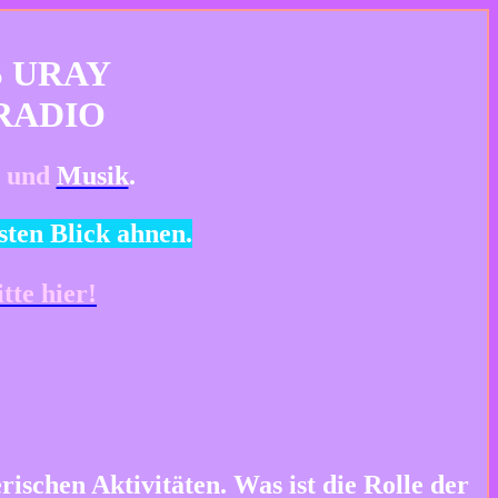
S URAY
RADIO
und
Musik
.
sten Blick ahnen.
itte hier
!
rischen Aktivitäten. Was ist die Rolle der