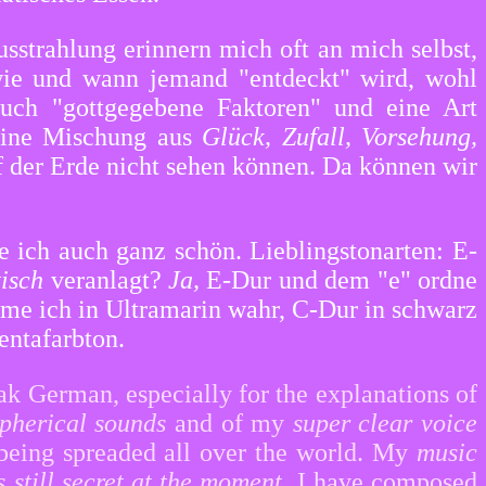
usstrahlung erinnern mich oft an mich selbst,
 wie und wann jemand "entdeckt" wird, wohl
uch "gottgegebene Faktoren" und eine Art
 eine Mischung aus
Glück, Zufall, Vorsehung,
f der Erde nicht sehen können. Da können wir
 ich auch ganz schön. Lieblingstonarten: E-
tisch
veranlagt?
Ja,
E-Dur und dem "e" ordne
ehme ich in Ultramarin wahr, C-Dur in schwarz
entafarbton.
eak German, especially for the explanations of
 spherical sounds
and of my
super clear voice
 being spreaded all over the world. My
music
 still secret at the moment.
I have composed