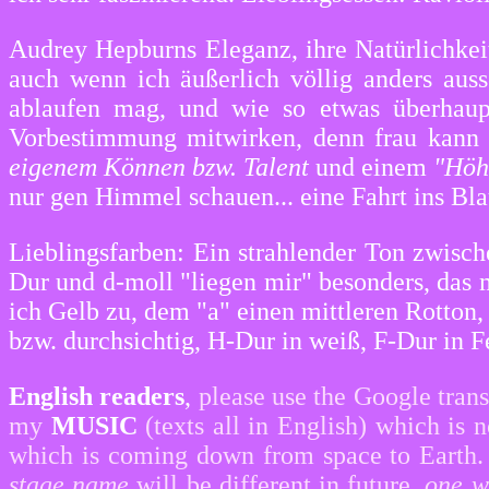
Audrey Hepburns Eleganz, ihre Natürlichkeit,
auch wenn ich äußerlich völlig anders aus
ablaufen mag, und wie so etwas überhaup
Vorbestimmung mitwirken, denn frau kann 
eigenem Können bzw. Talent
und einem
"Höh
nur gen Himmel schauen... eine Fahrt ins Bla
Lieblingsfarben: Ein strahlender Ton zwisc
Dur und d-moll "liegen mir" besonders, das
ich Gelb zu, dem "a" einen mittleren Rotton,
bzw. durchsichtig, H-Dur in weiß, F-Dur in 
English readers
,
please use the Google trans
my
MUSIC
(texts all in English)
which is 
which is coming down from space to Earth
stage name
will be different in future,
one w