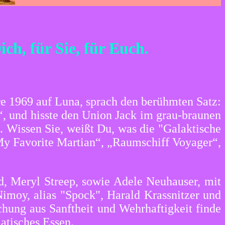
ER KUENSTE UND DURGA
h, für Sie, für Euch.
re 1969 auf Luna, sprach den berühmten Satz:
!“, und hisste den Union Jack im grau-braunen
s.
Wissen Sie, weißt Du, was die "Galaktische
My Favorite Martian“, „Raumschiff Voyager“,
d, Meryl Streep, sowie Adele Neuhauser, mit
Nimoy, alias "Spock", Harald Krassnitzer und
hung aus Sanftheit und Wehrhaftigkeit finde
iatisches Essen.