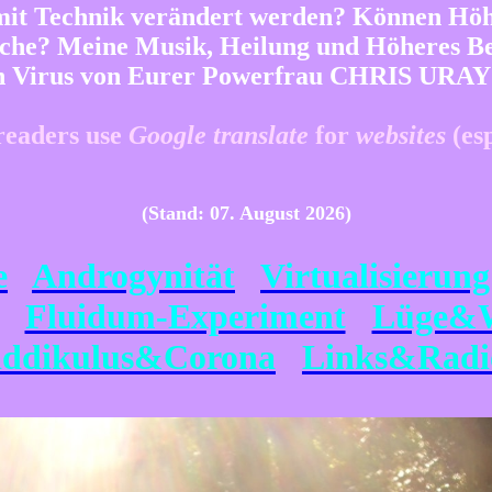
mit Technik verändert werden? Können Höhe
ische? Meine Musik, Heilung und Höheres Be
 Virus von Eurer Powerfrau CHRIS URAY [L.
readers use
Google translate
for
websites
(es
(Stand: 07. August 2026)
e
Androgynität
Virtualisierung
Fluidum-Experiment
Lüge&W
iddikulus&Corona
Links&Radi