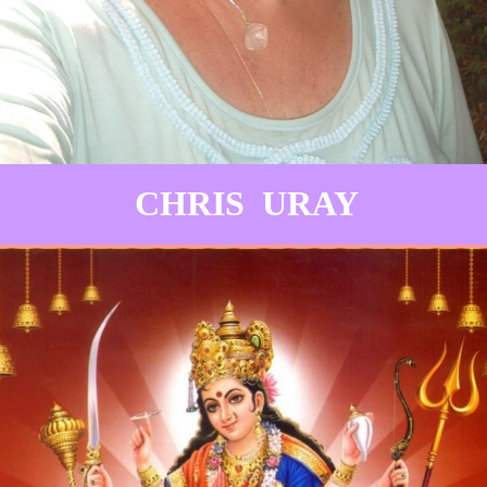
r Frau
CHRIS URAY
Super 