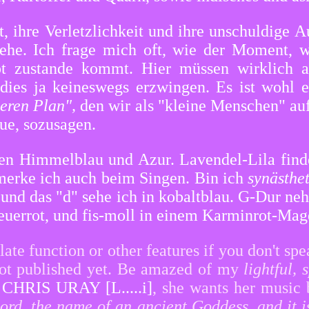
 ihre Verletzlichkeit und ihre unschuldige A
sehe. Ich frage mich oft, wie der Moment,
t zustande kommt. Hier müssen wirklich a
dies ja keineswegs erzwingen. Es ist wohl
eren Plan",
den wir als "kleine Menschen" au
ue, sozusagen.
hen Himmelblau und Azur. Lavendel-Lila finde
 merke ich auch beim Singen. Bin ich
synästhe
 und das "d" sehe ich in kobaltblau. G-Dur n
Feuerrot, und fis-moll in einem Karminrot-Mag
late function or other features if you don't sp
not published yet. Be amazed of my
lightful,
.
CHRIS URAY [L.....i]
, she wants her music
ord, the name of an ancient Goddess, and it is